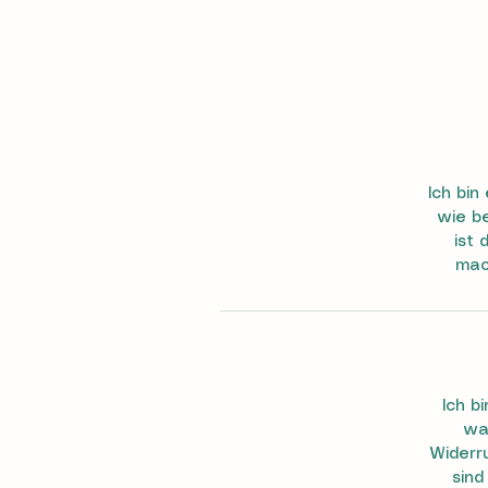
Ich bin
wie be
ist 
mac
Ich b
was
Widerr
sind