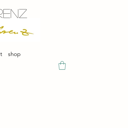
renz
t
shop