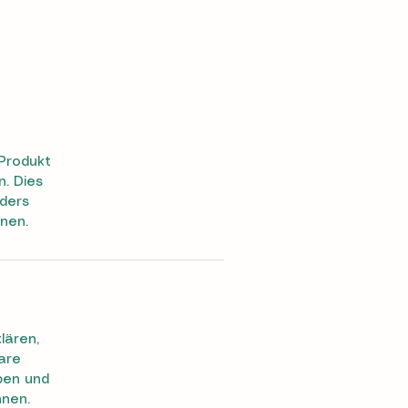
 Produkt
n. Dies
nders
nen.
lären,
lare
ben und
nnen.