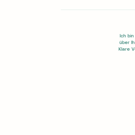
Ich bi
über I
Klare V